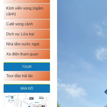
Kính viễn vọng (ngắm
cảnh)
Café vọng cảnh
Dịch vụ: Lửa trại
Nhà tắm nước ngọt
Xe điện tham quan
TOUR
Tour đảo hải tặc
BẢN ĐỒ