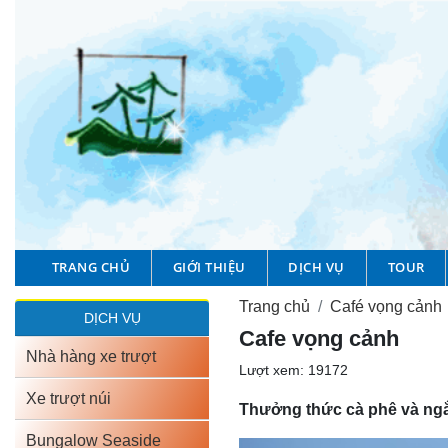
TRANG CHỦ
GIỚI THIỆU
DỊCH VỤ
TOUR
Trang chủ
Café vọng cảnh
DỊCH VỤ
Cafe vọng cảnh
Nhà hàng xe trượt
Lượt xem: 19172
Xe trượt núi
Thưởng thức cà phê và ngắm
Bungalow Seaside