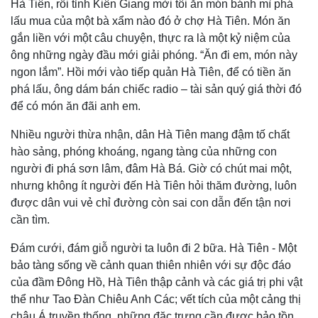
Hà Tiên, rồi tỉnh Kiên Giang mời tôi ăn món bánh mì phá
lấu mua của một bà xẩm nào đó ở chợ Hà Tiên. Món ăn
gắn liền với một câu chuyện, thực ra là một kỷ niệm của
ông những ngày đầu mới giải phóng. “Ăn đi em, món này
ngon lắm”. Hồi mới vào tiếp quản Hà Tiên, để có tiền ăn
phá lấu, ông dám bán chiếc radio – tài sản quý giá thời đó
để có món ăn đãi anh em.
Nhiều người thừa nhận, dân Hà Tiên mang đậm tố chất
hào sảng, phóng khoáng, ngang tàng của những con
người đi phá sơn lâm, đâm Hà Bá. Giờ có chút mai một,
nhưng không ít người đến Hà Tiên hỏi thăm đường, luôn
được dân vui vẻ chỉ đường còn sai con dẫn đến tận nơi
cần tìm.
Đám cưới, đám giỗ người ta luôn đi 2 bữa. Hà Tiên - Một
bảo tàng sống về cảnh quan thiên nhiên với sự độc đáo
của đầm Đông Hồ, Hà Tiên thập cảnh và các giá trị phi vật
thể như Tao Đàn Chiêu Anh Các; vết tích của một cảng thị
châu Á truyền thống, những đặc trưng cần được bảo tồn